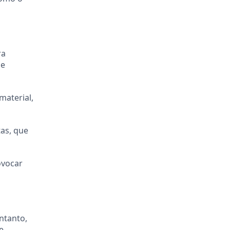
ra
 e
material,
as, que
ovocar
ntanto,
e