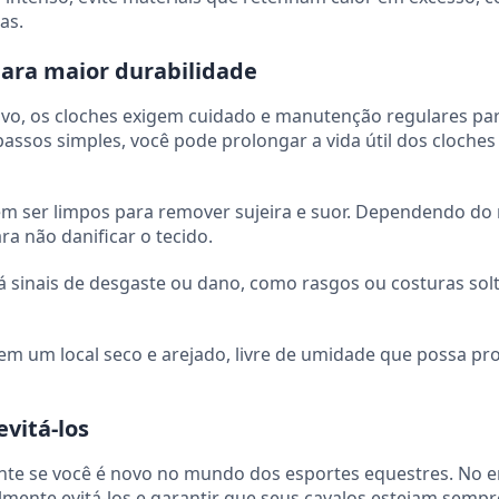
as.
ara maior durabilidade
vo, os cloches exigem cuidado e manutenção regulares pa
passos simples, você pode prolongar a vida útil dos cloches
m ser limpos para remover sujeira e suor. Dependendo do 
a não danificar o tecido.
á sinais de desgaste ou dano, como rasgos ou costuras solt
m um local seco e arejado, livre de umidade que possa pr
vitá-los
mente se você é novo no mundo dos esportes equestres. No e
ilmente evitá-los e garantir que seus cavalos estejam sempr