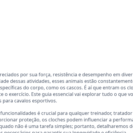
preciados por sua força, resistência e desempenho em dive
dade dessas atividades, esses animais estão constantement
specíficas do corpo, como os cascos. É aí que entram os cl
o exercício. Este guia essencial vai explorar tudo o que v
s para cavalos esportivos.
funcionalidades é crucial para qualquer treinador, tratador
porcionar proteção, os cloches podem influenciar a perfor
equado não é uma tarefa simples; portanto, detalharemos d
necessários para garantir sua longevidade e eficiência.