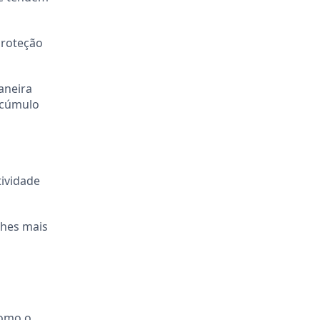
proteção
aneira
acúmulo
tividade
ches mais
como o