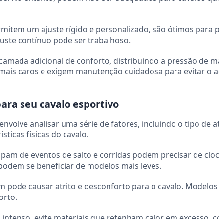
rmitem um ajuste rígido e personalizado, são ótimos para 
juste contínuo pode ser trabalhoso.
mada adicional de conforto, distribuindo a pressão de m
mais caros e exigem manutenção cuidadosa para evitar o 
para seu cavalo esportivo
envolve analisar uma série de fatores, incluindo o tipo de a
sticas físicas do cavalo.
icipam de eventos de salto e corridas podem precisar de clo
 podem se beneficiar de modelos mais leves.
m pode causar atrito e desconforto para o cavalo. Modelos
orto.
 intenso, evite materiais que retenham calor em excesso, 