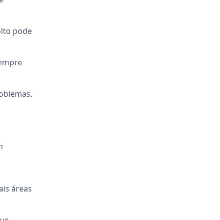
olto pode
sempre
roblemas.
m
ais áreas