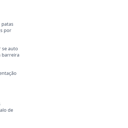
 patas
as por
 se auto
 barreira
mentação
s
valo de