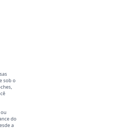
rsas
e sob o
oches,
ocê
 ou
mance do
esde a