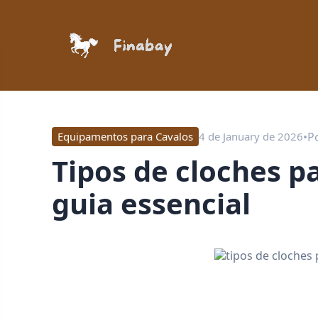
•
P
Equipamentos para Cavalos
4 de January de 2026
tipos de cloches para cavalos esportivos:
guia essencial