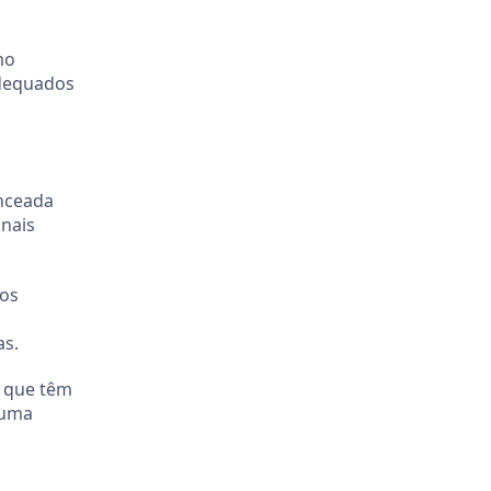
mo
adequados
anceada
onais
dos
as.
s que têm
 uma