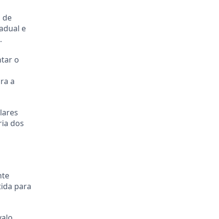
a de
adual e
.
tar o
ra a
lares
ria dos
nte
tida para
alo.