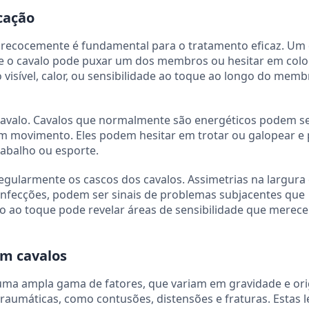
icação
 precocemente é fundamental para o tratamento eficaz. Um
de o cavalo pode puxar um dos membros ou hesitar em colo
o visível, calor, ou sensibilidade ao toque ao longo do memb
 cavalo. Cavalos que normalmente são energéticos podem s
 em movimento. Eles podem hesitar em trotar ou galopear 
trabalho ou esporte.
egularmente os cascos dos cavalos. Assimetrias na largura 
infecções, podem ser sinais de problemas subjacentes que
o ao toque pode revelar áreas de sensibilidade que merec
em cavalos
 uma ampla gama de fatores, que variam em gravidade e or
traumáticas, como contusões, distensões e fraturas. Estas 