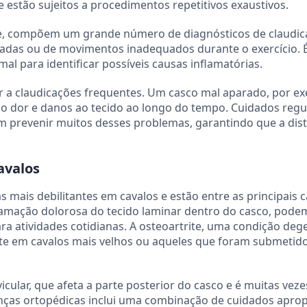
 estão sujeitos a procedimentos repetitivos exaustivos.
ite, compõem um grande número de diagnósticos de claudic
adas ou de movimentos inadequados durante o exercício. 
l para identificar possíveis causas inflamatórias.
a claudicações frequentes. Um casco mal aparado, por e
ndo dor e danos ao tecido ao longo do tempo. Cuidados regu
 prevenir muitos desses problemas, garantindo que a dist
avalos
mais debilitantes em cavalos e estão entre as principais 
lamação dolorosa do tecido laminar dentro do casco, pode
para atividades cotidianas. A osteoartrite, uma condição deg
e em cavalos mais velhos ou aqueles que foram submetido
ular, que afeta a parte posterior do casco e é muitas vezes
nças ortopédicas inclui uma combinação de cuidados apro