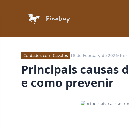
•
Por
Cuidados com Cavalos
18 de February de 2026
principais causas de claudicação em cavalos
e como prevenir