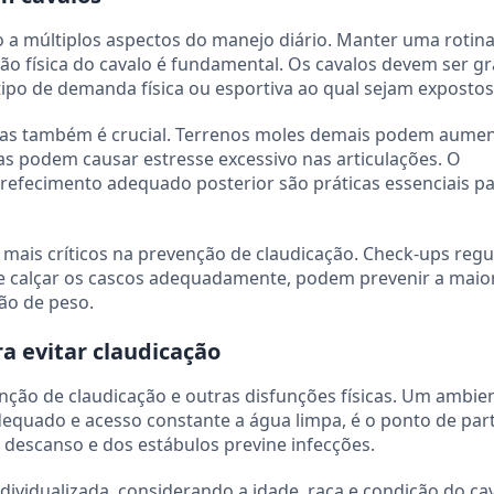
o a múltiplos aspectos do manejo diário. Manter uma rotin
ção física do cavalo é fundamental. Os cavalos devem ser gr
po de demanda física ou esportiva ao qual sejam expostos
das também é crucial. Terrenos moles demais podem aumen
as podem causar estresse excessivo nas articulações. O
rrefecimento adequado posterior são práticas essenciais pa
 mais críticos na prevenção de claudicação. Check-ups regu
e calçar os cascos adequadamente, podem prevenir a maio
ão de peso.
 evitar claudicação
nção de claudicação e outras disfunções físicas. Um ambie
dequado e acesso constante a água limpa, é o ponto de par
 descanso e dos estábulos previne infecções.
dividualizada, considerando a idade, raça e condição do cav