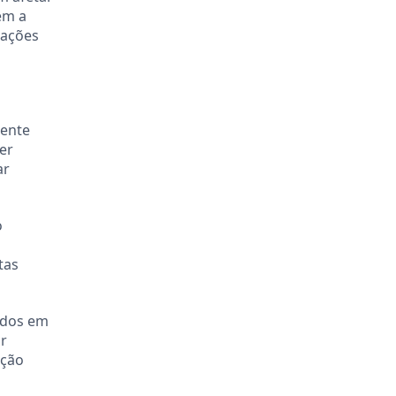
ém a
cações
mente
er
ar
o
tas
íodos em
or
ação