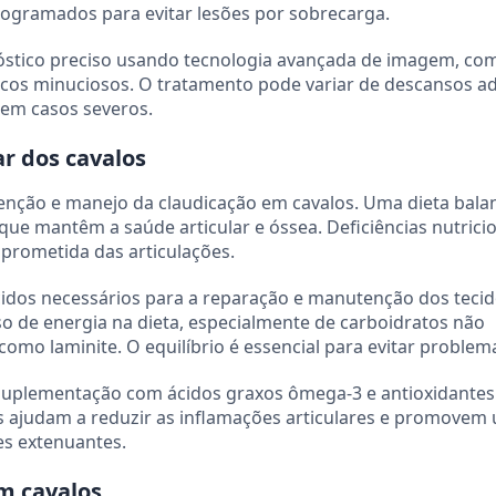
rogramados para evitar lesões por sobrecarga.
óstico preciso usando tecnologia avançada de imagem, co
nicos minuciosos. O tratamento pode variar de descansos 
 em casos severos.
ar dos cavalos
enção e manejo da claudicação em cavalos. Uma dieta bal
que mantêm a saúde articular e óssea. Deficiências nutrici
prometida das articulações.
cidos necessários para a reparação e manutenção dos teci
sso de energia na dieta, especialmente de carboidratos não
omo laminite. O equilíbrio é essencial para evitar problem
 suplementação com ácidos graxos ômega-3 e antioxidante
s ajudam a reduzir as inflamações articulares e promovem
es extenuantes.
m cavalos