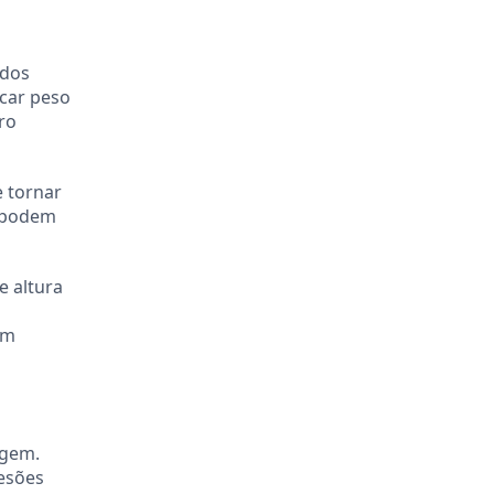
 dos
car peso
ro
e tornar
e podem
e altura
em
igem.
lesões