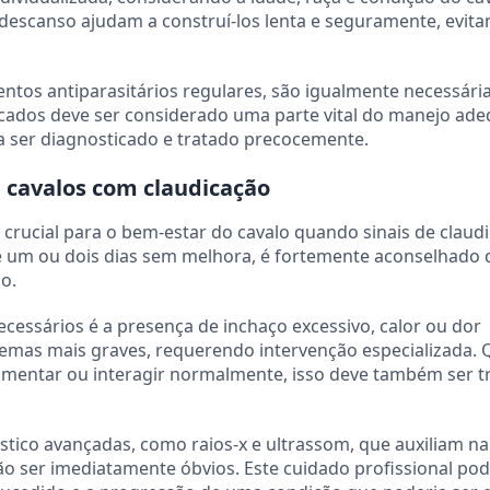
escanso ajudam a construí-los lenta e seguramente, evit
ntos antiparasitários regulares, são igualmente necessária
icados deve ser considerado uma parte vital do manejo ad
a ser diagnosticado e tratado precocemente.
 cavalos com claudicação
é crucial para o bem-estar do cavalo quando sinais de claud
de um ou dois dias sem melhora, é fortemente aconselhado
o.
cessários é a presença de inchaço excessivo, calor ou dor
blemas mais graves, requerendo intervenção especializada.
alimentar ou interagir normalmente, isso deve também ser t
stico avançadas, como raios-x e ultrassom, que auxiliam na
o ser imediatamente óbvios. Este cuidado profissional po