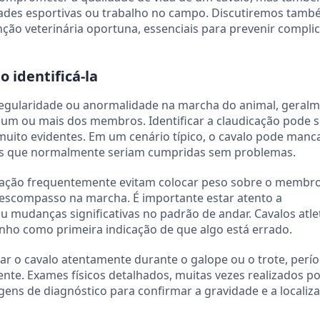
ades esportivas ou trabalho no campo. Discutiremos tamb
ão veterinária oportuna, essenciais para prevenir compli
 identificá-la
rregularidade ou anormalidade na marcha do animal, geral
um ou mais dos membros. Identificar a claudicação pode s
 muito evidentes. Em um cenário típico, o cavalo pode manc
dades que normalmente seriam cumpridas sem problemas.
icação frequentemente evitam colocar peso sobre o membr
descompasso na marcha. É importante estar atento a
mudanças significativas no padrão de andar. Cavalos atle
o como primeira indicação de que algo está errado.
var o cavalo atentamente durante o galope ou o trote, per
nte. Exames físicos detalhados, muitas vezes realizados p
agens de diagnóstico para confirmar a gravidade e a localiz