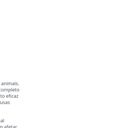
 animais.
 completo
to eficaz
ausas
al
m afetar