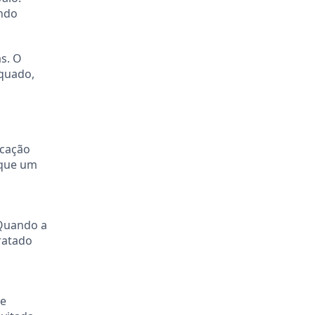
ando
s. O
equado,
icação
 que um
 Quando a
ratado
de