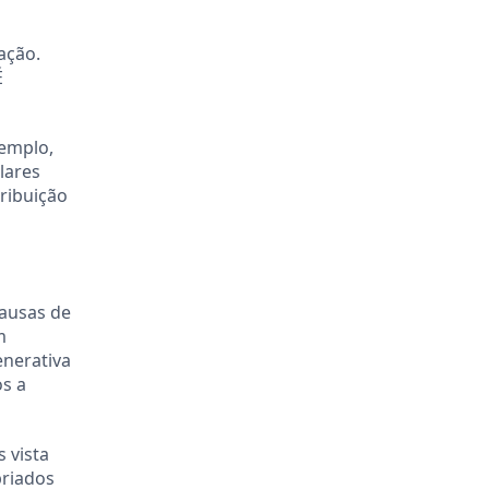
ação.
É
xemplo,
lares
ribuição
causas de
m
enerativa
s a
 vista
priados