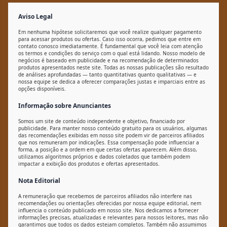
Aviso Legal
Em nenhuma hipótese solicitaremos que você realize qualquer pagamento
para acessar produtos ou ofertas. Caso isso ocorra, pedimos que entre em
contato conosco imediatamente. É fundamental que você leia com atenção
os termos e condições do serviço com o qual está lidando. Nosso modelo de
negócios é baseado em publicidade e na recomendação de determinados
produtos apresentados neste site. Todas as nossas publicações são resultado
de análises aprofundadas — tanto quantitativas quanto qualitativas — e
nossa equipe se dedica a oferecer comparações justas e imparciais entre as
opções disponíveis.
Informação sobre Anunciantes
Somos um site de conteúdo independente e objetivo, financiado por
publicidade. Para manter nosso conteúdo gratuito para os usuários, algumas
das recomendações exibidas em nosso site podem vir de parceiros afiliados
que nos remuneram por indicações. Essa compensação pode influenciar a
forma, a posição e a ordem em que certas ofertas aparecem. Além disso,
utilizamos algoritmos próprios e dados coletados que também podem
impactar a exibição dos produtos e ofertas apresentados.
Nota Editorial
A remuneração que recebemos de parceiros afiliados não interfere nas
recomendações ou orientações oferecidas por nossa equipe editorial, nem
influencia o conteúdo publicado em nosso site. Nos dedicamos a fornecer
informações precisas, atualizadas e relevantes para nossos leitores, mas não
garantimos que todos os dados estejam completos. Também não assumimos