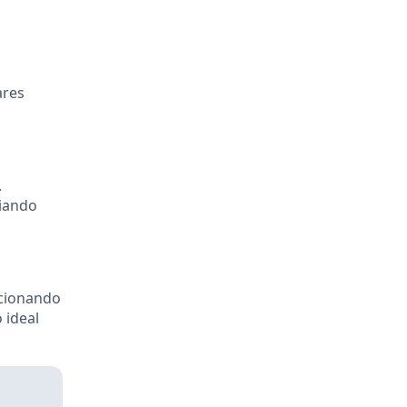
ares
.
ciando
rcionando
 ideal