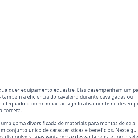
qualquer equipamento equestre. Elas desempenham um pape
 também a eficiência do cavaleiro durante cavalgadas ou
 inadequado podem impactar significativamente no desemp
a correta.
uma gama diversificada de materiais para mantas de sela.
um conjunto único de características e benefícios. Neste gui
 disponíveis, suas vantagens e desvantagens, e como sele