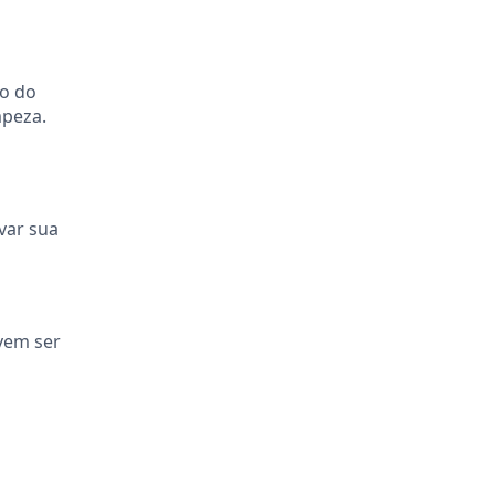
do do
mpeza.
var sua
evem ser