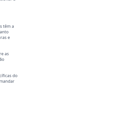
as têm a
uanto
uras e
re as
não
cíficas do
emandar