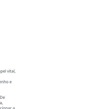
l vital,
enho e
 De
a,
cionar a