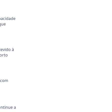
pacidade
que
devido à
forto
o com
ntinue a