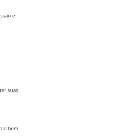
essão e
ter suas
valo bem