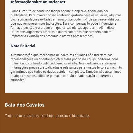
Informação sobre Anunciantes
Somos um site de conteúdo independente e objetivo, financiado por
publicidade. Para manter nosso conteúdo gratuito para os usuários, algumas
das recomendações exibidas em nosso site podem vir de parceiros afiliados
que nos remuneram por indicações. Essa compensação pode influenciar a
forma, a posição e a ordem em que certas ofertas aparecem. Além disso,
utilizamos algoritmos próprios e dados coletados que também podem
impactar a exibição dos produtos e ofertas apresentados.
Nota Editorial
A remuneração que recebemos de parceiros afiliados não interfere nas
recomendações ou orientações oferecidas por nossa equipe editorial, nem
influencia o conteúdo publicado em nosso site. Nos dedicamos a fornecer
informações precisas, atualizadas e relevantes para nossos leitores, mas não
garantimos que todos os dados estejam completos. Também não assumimos
qualquer responsabilidade por sua exatidão ou adequação a diferentes
situações.
Baia dos Cavalos
Tudo sobre cavalos: cuidado, paixão e liberdade.