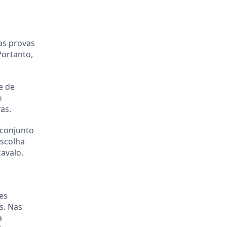
as provas
Portanto,
e de
o
as.
 conjunto
escolha
avalo.
es
s. Nas
a