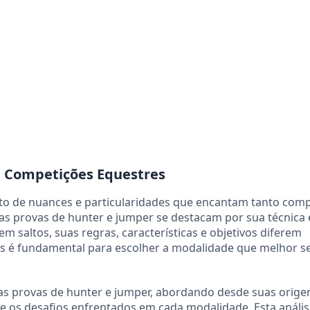
m Competições Equestres
to de nuances e particularidades que encantam tanto com
as provas de hunter e jumper se destacam por sua técnica 
 saltos, suas regras, características e objetivos diferem
as é fundamental para escolher a modalidade que melhor s
 as provas de hunter e jumper, abordando desde suas orige
s e os desafios enfrentados em cada modalidade. Esta análi