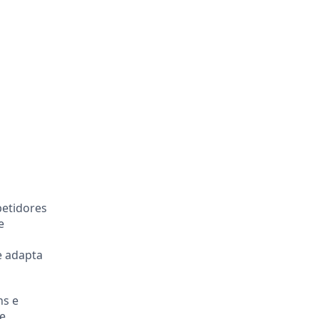
petidores
e
e adapta
ns e
se