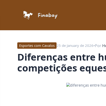
•
Por
H
Esportes com Cavalos
25 de January de 2026
diferenças entre hunter e jumper em
competições eques