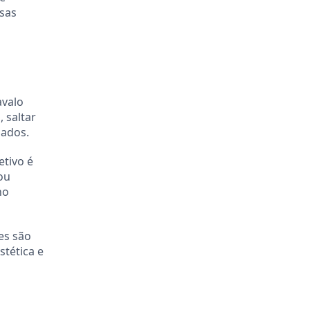
sas
avalo
 saltar
nados.
etivo é
ou
no
es são
tética e