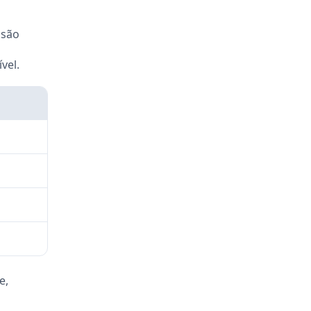
 são
vel.
e,