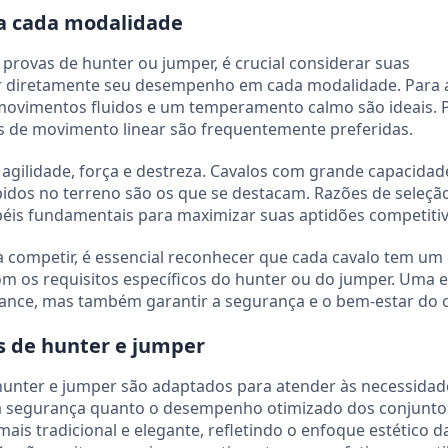
ara cada modalidade
provas de hunter ou jumper, é crucial considerar suas
iar diretamente seu desempenho em cada modalidade. Para 
, movimentos fluidos e um temperamento calmo são ideais. 
s de movimento linear são frequentemente preferidas.
a agilidade, força e destreza. Cavalos com grande capacidad
pidos no terreno são os que se destacam. Razões de seleçã
is fundamentais para maximizar suas aptidões competitiv
 competir, é essencial reconhecer que cada cavalo tem um
om os requisitos específicos do hunter ou do jumper. Uma 
nce, mas também garantir a segurança e o bem-estar do c
s de hunter e jumper
unter e jumper são adaptados para atender às necessidad
o a segurança quanto o desempenho otimizado dos conjunto
ais tradicional e elegante, refletindo o enfoque estético d