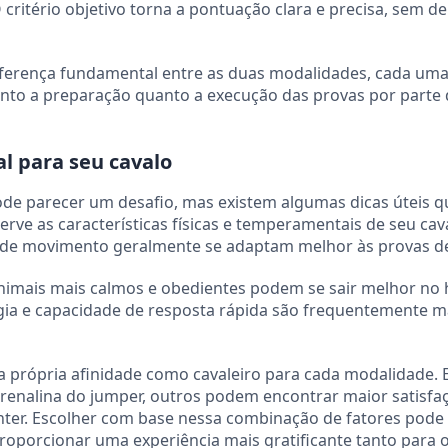
 critério objetivo torna a pontuação clara e precisa, sem de
diferença fundamental entre as duas modalidades, cada um
tanto a preparação quanto a execução das provas por parte
l para seu cavalo
ode parecer um desafio, mas existem algumas dicas úteis q
ve as características físicas e temperamentais de seu cav
z de movimento geralmente se adaptam melhor às provas de
mais mais calmos e obedientes podem se sair melhor no 
gia e capacidade de resposta rápida são frequentemente m
a própria afinidade como cavaleiro para cada modalidade.
drenalina do jumper, outros podem encontrar maior satisfa
nter. Escolher com base nessa combinação de fatores pode
porcionar uma experiência mais gratificante tanto para o