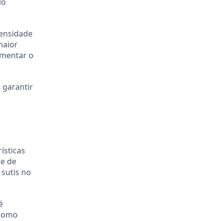
lo
tensidade
maior
umentar o
 garantir
ísticas
 e de
 sutis no
é
 como