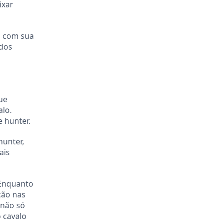
ixar
a com sua
 dos
ue
alo.
 hunter.
hunter,
ais
 Enquanto
ção nas
 não só
 cavalo