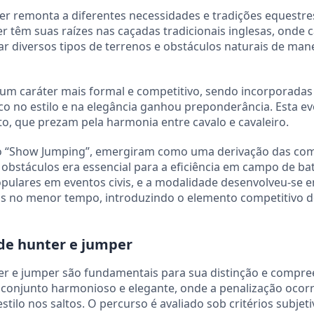
r remonta a diferentes necessidades e tradições equestre
 têm suas raízes nas caçadas tradicionais inglesas, onde c
ar diversos tipos de terrenos e obstáculos naturais de man
 um caráter mais formal e competitivo, sendo incorporada
co no estilo e na elegância ganhou preponderância. Esta e
to, que prezam pela harmonia entre cavalo e cavaleiro.
o “Show Jumping”, emergiram como uma derivação das co
r obstáculos era essencial para a eficiência em campo de ba
ulares em eventos civis, e a modalidade desenvolveu-se 
os no menor tempo, introduzindo o elemento competitivo d
 de hunter e jumper
ter e jumper são fundamentais para sua distinção e compre
 conjunto harmonioso e elegante, onde a penalização ocor
tilo nos saltos. O percurso é avaliado sob critérios subjet