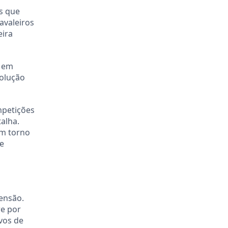
s que
avaleiros
eira
s em
volução
mpetições
talha.
em torno
e
ensão.
re por
ivos de