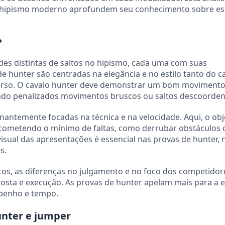
o hipismo moderno aprofundem seu conhecimento sobre es
?
es distintas de saltos no hipismo, cada uma com suas
 de hunter são centradas na elegância e no estilo tanto do c
urso. O cavalo hunter deve demonstrar um bom movimento,
ndo penalizados movimentos bruscos ou saltos descoorde
antemente focadas na técnica e na velocidade. Aqui, o obj
cometendo o mínimo de faltas, como derrubar obstáculos 
isual das apresentações é essencial nas provas de hunter, 
s.
os, as diferenças no julgamento e no foco dos competidor
sta e execução. As provas de hunter apelam mais para a es
mpenho e tempo.
unter e jumper