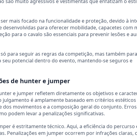
ão são muito agressivos e vestimentas que enfatizam o esti
ser mais focado na funcionalidade e proteção, devido à in
te desenvolvidas para oferecer mobilidade, capacetes com 
teção para o cavalo são essenciais para prevenir lesões e a
só para seguir as regras da competição, mas também para
o seu potencial dentro do evento, mantendo-se seguros e
ões de hunter e jumper
nter e jumper refletem diretamente os objetivos e caracter
o julgamento é amplamente baseado em critérios estéticos
ade dos movimentos e a composição geral do conjunto. Erros
tmo podem levar a penalizações significativas.
per é estritamente técnico. Aqui, a eficiência do percurso 
as. Penalizações em jumper ocorrem por infrações claras,