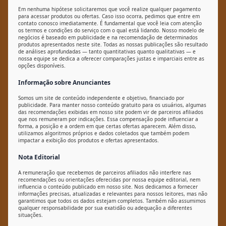
Em nenhuma hipótese solicitaremos que você realize qualquer pagamento
para acessar produtos ou ofertas. Caso isso ocorra, pedimos que entre em
contato conosco imediatamente. É fundamental que você leia com atenção
os termos e condições do serviço com o qual está lidando. Nosso modelo de
negócios é baseado em publicidade e na recomendação de determinados
produtos apresentados neste site. Todas as nossas publicações são resultado
de análises aprofundadas — tanto quantitativas quanto qualitativas — e
nossa equipe se dedica a oferecer comparações justas e imparciais entre as
opções disponíveis.
Informação sobre Anunciantes
Somos um site de conteúdo independente e objetivo, financiado por
publicidade. Para manter nosso conteúdo gratuito para os usuários, algumas
das recomendações exibidas em nosso site podem vir de parceiros afiliados
que nos remuneram por indicações. Essa compensação pode influenciar a
forma, a posição e a ordem em que certas ofertas aparecem. Além disso,
utilizamos algoritmos próprios e dados coletados que também podem
impactar a exibição dos produtos e ofertas apresentados.
Nota Editorial
A remuneração que recebemos de parceiros afiliados não interfere nas
recomendações ou orientações oferecidas por nossa equipe editorial, nem
influencia o conteúdo publicado em nosso site. Nos dedicamos a fornecer
informações precisas, atualizadas e relevantes para nossos leitores, mas não
garantimos que todos os dados estejam completos. Também não assumimos
qualquer responsabilidade por sua exatidão ou adequação a diferentes
situações.