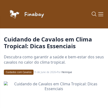
Cuidando de Cavalos em Clima
Tropical: Dicas Essenciais
Descubra como garantir a saúde e bem-estar dos seus
cavalos no calor do clima tropical.
Cuidados com Cavalos
15 de June de 2026
Por
Henrique
•