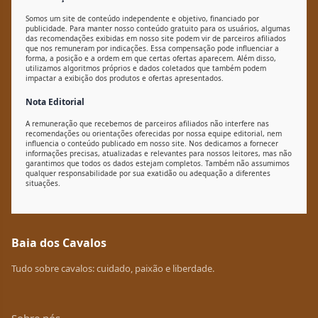
Somos um site de conteúdo independente e objetivo, financiado por
publicidade. Para manter nosso conteúdo gratuito para os usuários, algumas
das recomendações exibidas em nosso site podem vir de parceiros afiliados
que nos remuneram por indicações. Essa compensação pode influenciar a
forma, a posição e a ordem em que certas ofertas aparecem. Além disso,
utilizamos algoritmos próprios e dados coletados que também podem
impactar a exibição dos produtos e ofertas apresentados.
Nota Editorial
A remuneração que recebemos de parceiros afiliados não interfere nas
recomendações ou orientações oferecidas por nossa equipe editorial, nem
influencia o conteúdo publicado em nosso site. Nos dedicamos a fornecer
informações precisas, atualizadas e relevantes para nossos leitores, mas não
garantimos que todos os dados estejam completos. Também não assumimos
qualquer responsabilidade por sua exatidão ou adequação a diferentes
situações.
Baia dos Cavalos
Tudo sobre cavalos: cuidado, paixão e liberdade.