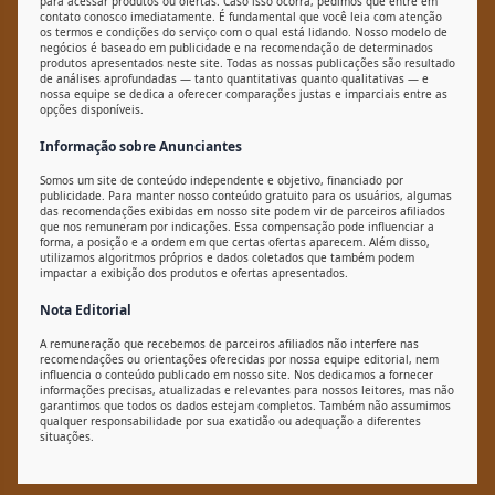
para acessar produtos ou ofertas. Caso isso ocorra, pedimos que entre em
contato conosco imediatamente. É fundamental que você leia com atenção
os termos e condições do serviço com o qual está lidando. Nosso modelo de
negócios é baseado em publicidade e na recomendação de determinados
produtos apresentados neste site. Todas as nossas publicações são resultado
de análises aprofundadas — tanto quantitativas quanto qualitativas — e
nossa equipe se dedica a oferecer comparações justas e imparciais entre as
opções disponíveis.
Informação sobre Anunciantes
Somos um site de conteúdo independente e objetivo, financiado por
publicidade. Para manter nosso conteúdo gratuito para os usuários, algumas
das recomendações exibidas em nosso site podem vir de parceiros afiliados
que nos remuneram por indicações. Essa compensação pode influenciar a
forma, a posição e a ordem em que certas ofertas aparecem. Além disso,
utilizamos algoritmos próprios e dados coletados que também podem
impactar a exibição dos produtos e ofertas apresentados.
Nota Editorial
A remuneração que recebemos de parceiros afiliados não interfere nas
recomendações ou orientações oferecidas por nossa equipe editorial, nem
influencia o conteúdo publicado em nosso site. Nos dedicamos a fornecer
informações precisas, atualizadas e relevantes para nossos leitores, mas não
garantimos que todos os dados estejam completos. Também não assumimos
qualquer responsabilidade por sua exatidão ou adequação a diferentes
situações.