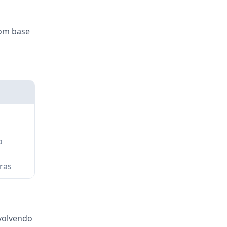
com base
o
ras
nvolvendo