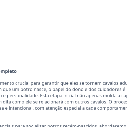
completo
mento crucial para garantir que eles se tornem cavalos adu
 que um potro nasce, o papel do dono e dos cuidadores é
e personalidade. Esta etapa inicial não apenas molda a c
dita como ele se relacionará com outros cavalos. O proce
osa e intencional, com atenção especial a cada comportame
enciais para socializar potros recém-nascidos, abordaremo