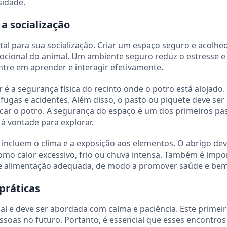
sidade.
a socialização
l para sua socialização. Criar um espaço seguro e acolhe
mocional do animal. Um ambiente seguro reduz o estresse e
ntre em aprender e interagir efetivamente.
 a segurança física do recinto onde o potro está alojado.
fugas e acidentes. Além disso, o pasto ou piquete deve ser 
ar o potro. A segurança do espaço é um dos primeiros pa
à vontade para explorar.
incluem o clima e a exposição aos elementos. O abrigo de
como calor excessivo, frio ou chuva intensa. Também é impo
a e alimentação adequada, de modo a promover saúde e bem
práticas
ial e deve ser abordada com calma e paciência. Este primei
essoas no futuro. Portanto, é essencial que esses encontro