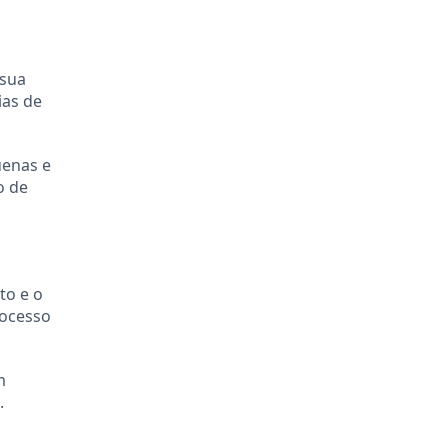
 sua
ias de
uenas e
o de
to e o
rocesso
m
.