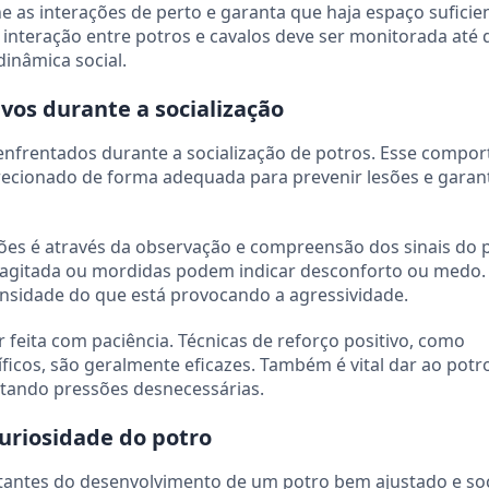
ne as interações de perto e garanta que haja espaço suficie
A interação entre potros e cavalos deve ser monitorada até 
dinâmica social.
os durante a socialização
enfrentados durante a socialização de potros. Esse compo
recionado de forma adequada para prevenir lesões e garant
ões é através da observação e compreensão dos sinais do 
agitada ou mordidas podem indicar desconforto ou medo.
tensidade do que está provocando a agressividade.
feita com paciência. Técnicas de reforço positivo, como
cos, são geralmente eficazes. Também é vital dar ao pot
vitando pressões desnecessárias.
curiosidade do potro
tantes do desenvolvimento de um potro bem ajustado e soc