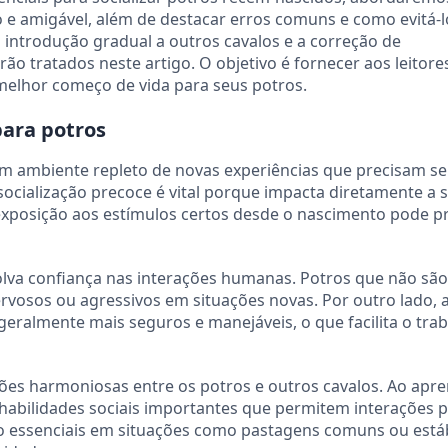
 e amigável, além de destacar erros comuns e como evitá-l
 introdução gradual a outros cavalos e a correção de
o tratados neste artigo. O objetivo é fornecer aos leitor
 melhor começo de vida para seus potros.
para potros
 ambiente repleto de novas experiências que precisam se
ocialização precoce é vital porque impacta diretamente a 
A exposição aos estímulos certos desde o nascimento pode p
volva confiança nas interações humanas. Potros que não são
vosos ou agressivos em situações novas. Por outro lado, 
eralmente mais seguros e manejáveis, o que facilita o tra
ções harmoniosas entre os potros e outros cavalos. Ao apre
bilidades sociais importantes que permitem interações pa
são essenciais em situações como pastagens comuns ou está