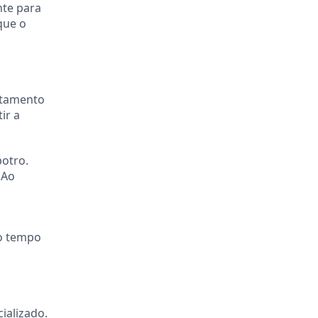
nte para
que o
rtamento
ir a
potro.
 Ao
ro tempo
ializado.