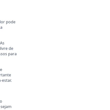
dor pode
 a
 As
livre de
ssos para
ve
rtante
-estar.
ro
s sejam