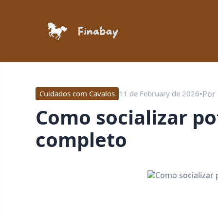
•
Por
Cuidados com Cavalos
11 de February de 2026
Como socializar potros recém-nascidos: guia
completo