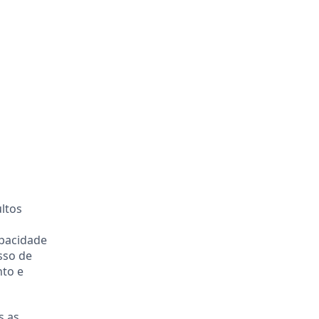
ltos
apacidade
sso de
nto e
s as