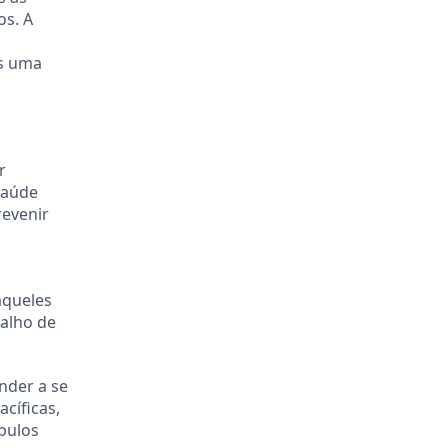
os. A
es uma
r
saúde
revenir
aqueles
balho de
nder a se
cíficas,
bulos