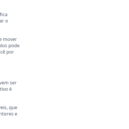
fica
ar o
se mover
alos pode
ocê por
evem ser
tivo é
eis, que
ntores e