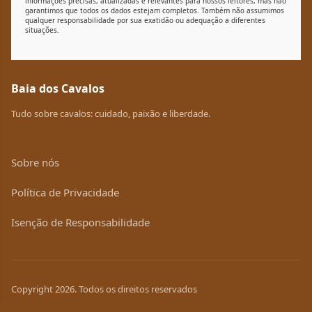
informações precisas, atualizadas e relevantes para nossos leitores, mas não
garantimos que todos os dados estejam completos. Também não assumimos
qualquer responsabilidade por sua exatidão ou adequação a diferentes
situações.
Baia dos Cavalos
Tudo sobre cavalos: cuidado, paixão e liberdade.
Sobre nós
Política de Privacidade
Isenção de Responsabilidade
Copyright 2026. Todos os direitos reservados