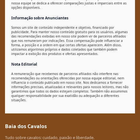
nossa equipe se dedica a oferecer comparações justas e imparciais entre as
opções disponíveis.
Informação sobre Anunciantes
Somos um site de conteúdo independente e objetivo, financiado por
publicidade. Para manter nosso conteúdo gratuito para os usuários, algumas
das recomendações exibidas em nosso site podem vir de parceiros afiliados
que nos remuneram por indicações. Essa compensação pode influenciar a
forma, a posição e a ordem em que certas ofertas aparecem. Além disso,
utilizamos algoritmos próprios e dados coletados que também podem
impactar a exibição dos produtos e ofertas apresentados.
Nota Editorial
A remuneração que recebemos de parceiros afiliados não interfere nas
recomendações ou orientações oferecidas por nossa equipe editorial, nem
influencia o conteúdo publicado em nosso site. Nos dedicamos a fornecer
informações precisas, atualizadas e relevantes para nossos leitores, mas não
garantimos que todos os dados estejam completos. Também não assumimos
qualquer responsabilidade por sua exatidão ou adequação a diferentes
situações.
Baia dos Cavalos
Tudo sobre cavalos: cuidado, paixão e liberdade.