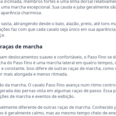
inclinada, membros fortes e uma linha dorsal relativamen
 uma marcha excepcional. Sua cauda e juba geralmente sã
 aparência charmosa.
 vasta, abrangendo desde o baio, alazão, preto, até tons m
rações faz com que cada cavalo seja único em sua aparência
ça.
s raças de marcha
am deslocamentos suaves e confortáveis, o Paso Fino se d
rcha do Paso Fino é uma marcha lateral em quatro tempos,
 e constante. Isso difere de outras raças de marcha, como 
er mais alongada e menos ritmada.
ção da marcha. O cavalo Paso Fino avança num ritmo contro
gerada das pernas vista em algumas raças de passo. Essa p
ções de marcha e eventos de exibição.
velmente diferente de outras raças de marcha. Conhecido 
ino é geralmente calmo, mas ao mesmo tempo cheio de ene