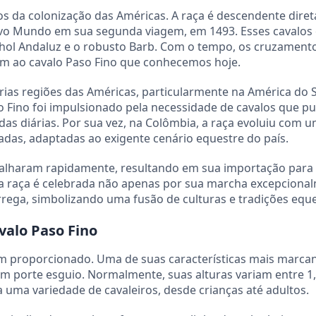
os da colonização das Américas. A raça é descendente diret
ovo Mundo em sua segunda viagem, em 1493. Esses cavalos
anhol Andaluz e o robusto Barb. Com o tempo, os cruzament
em ao cavalo Paso Fino que conhecemos hoje.
árias regiões das Américas, particularmente na América do S
o Fino foi impulsionado pela necessidade de cavalos que 
nadas diárias. Por sua vez, na Colômbia, a raça evoluiu com 
adas, adaptadas ao exigente cenário equestre do país.
palharam rapidamente, resultando em sua importação para
 a raça é celebrada não apenas por sua marcha excepciona
rega, simbolizando uma fusão de culturas e tradições eque
avalo Paso Fino
em proporcionado. Uma de suas características mais marcan
m porte esguio. Normalmente, suas alturas variam entre 1,
uma variedade de cavaleiros, desde crianças até adultos.