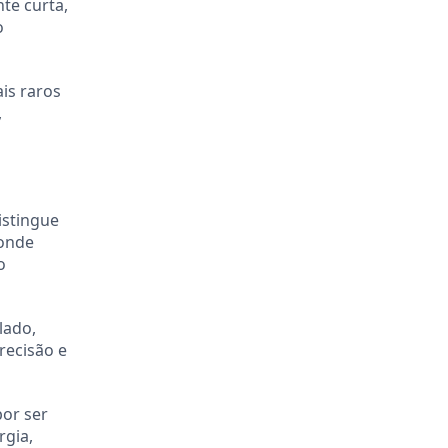
te curta,
o
ais raros
,
istingue
 onde
o
lado,
recisão e
por ser
rgia,