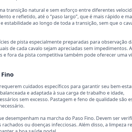
a transição natural e sem esforço entre diferentes veloci
lento e refletido, até o “paso largo”, que é mais rápido e ma
estabilidade ao longo de toda a transição, sem que o cav
fícies de pista especialmente preparadas para observação d
iduais de cada cavalo sejam apreciadas sem impedimentos. 
ias e fora da pista competitiva também pode oferecer uma v
 Fino
requerem cuidados específicos para garantir seu bem-estar 
 balanceada e adaptada à sua carga de trabalho e idade,
ssários sem excesso. Pastagem e feno de qualidade são es
ecessário.
l que desempenham na marcha do Paso Fino. Devem ser verif
rachados ou doenças infecciosas. Além disso, a limpeza re
anter a boa saúde podal.