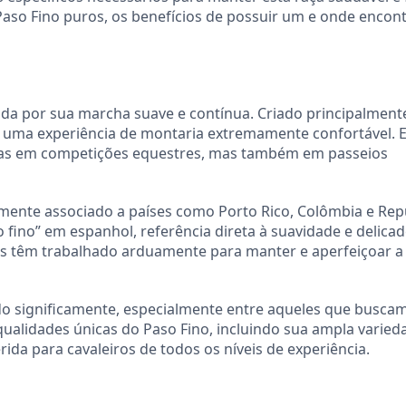
 Paso Fino puros, os benefícios de possuir um e onde encon
ida por sua marcha suave e contínua. Criado principalment
ce uma experiência de montaria extremamente confortável. 
enas em competições equestres, mas também em passeios
emente associado a países como Porto Rico, Colômbia e Rep
o fino” em espanhol, referência direta à suavidade e delica
s têm trabalhado arduamente para manter e aperfeiçoar a 
ido significamente, especialmente entre aqueles que busc
 qualidades únicas do Paso Fino, incluindo sua ampla varied
ida para cavaleiros de todos os níveis de experiência.