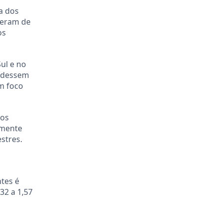
a dos
 eram de
os
ul e no
pudessem
um foco
 os
lmente
stres.
tes é
32 a 1,57