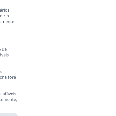
ários,
nir o
tamente
e de
áveis
m.
is
rcha fora
 afáveis
temente,