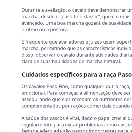
Durante a avaliação, o cavalo deve demonstrar um
marcha, desde o “paso fino classic”, que é o mais 
avançado. Uma boa marcha gozará de suavidade e 
o ritmo ou a postura.
É frequente que avaliadores e juízes usem super
marcha, permitindo que as características indiv
disso, observar o cavalo durante atividades diár
clara de suas habilidades de marcha natural.
Cuidados específicos para a raça Paso
Os cavalos Paso Fino, como qualquer outra raça, 
emocional. Para começar, a alimentação deve ser
assegurando que eles recebam os nutrientes nece
complementados por rações comerciais quando n
A saúde dos cascos é vital, dado o papel crucia
regularmente para evitar problemas como cascos 
ferrage adequada são passos importantes para m