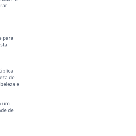
trar
e para
Esta
ública
deza de
beleza e
am um
ade de