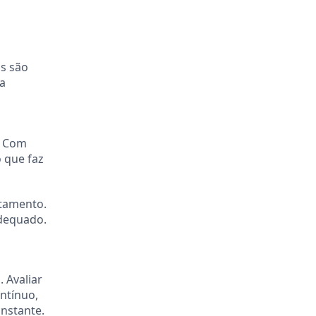
s são
ma
. Com
 que faz
rtamento.
adequado.
 Avaliar
ontínuo,
nstante.