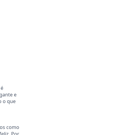
 é
egante e
o o que
mos como
eliz. Por