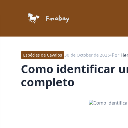
•
Por
He
Espécies de Cavalos
30 de October de 2025
Como identificar um cavalo Paso Fino: guia
completo