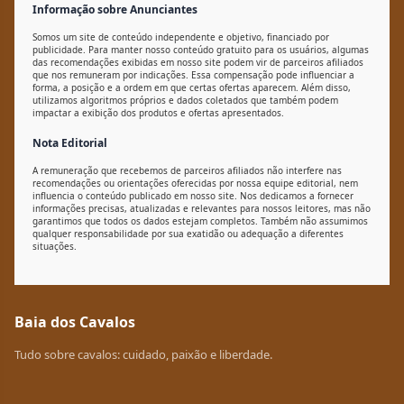
Informação sobre Anunciantes
Somos um site de conteúdo independente e objetivo, financiado por
publicidade. Para manter nosso conteúdo gratuito para os usuários, algumas
das recomendações exibidas em nosso site podem vir de parceiros afiliados
que nos remuneram por indicações. Essa compensação pode influenciar a
forma, a posição e a ordem em que certas ofertas aparecem. Além disso,
utilizamos algoritmos próprios e dados coletados que também podem
impactar a exibição dos produtos e ofertas apresentados.
Nota Editorial
A remuneração que recebemos de parceiros afiliados não interfere nas
recomendações ou orientações oferecidas por nossa equipe editorial, nem
influencia o conteúdo publicado em nosso site. Nos dedicamos a fornecer
informações precisas, atualizadas e relevantes para nossos leitores, mas não
garantimos que todos os dados estejam completos. Também não assumimos
qualquer responsabilidade por sua exatidão ou adequação a diferentes
situações.
Baia dos Cavalos
Tudo sobre cavalos: cuidado, paixão e liberdade.