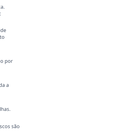
a.
:
 de
to
do por
da a
lhas.
ascos são