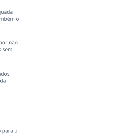
equada
também o
por não
os sem
ados
ada
o para o