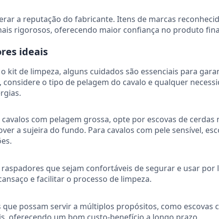
derar a reputação do fabricante. Itens de marcas reconheci
is rigorosos, oferecendo maior confiança no produto fina
res ideais
 kit de limpeza, alguns cuidados são essenciais para gara
, considere o tipo de pelagem do cavalo e qualquer necess
rgias.
 cavalos com pelagem grossa, opte por escovas de cerdas 
er a sujeira do fundo. Para cavalos com pele sensível, es
ões.
 raspadores que sejam confortáveis de segurar e usar por
ansaço e facilitar o processo de limpeza.
 que possam servir a múltiplos propósitos, como escovas
is, oferecendo um bom custo-benefício a longo prazo.