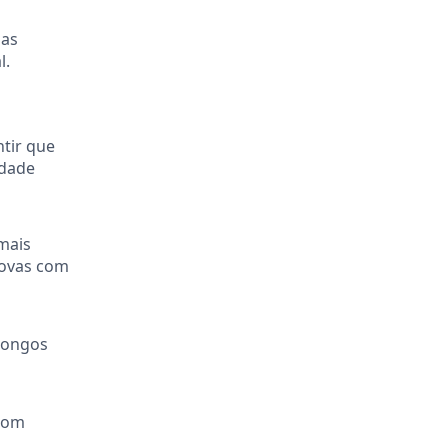
das
l.
ntir que
idade
mais
covas com
 longos
 com