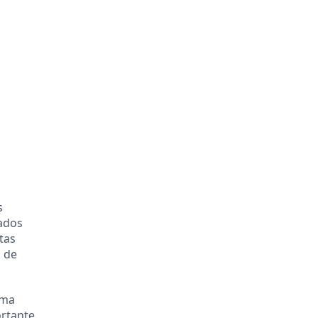
s
ados
tas
m de
uma
ortante