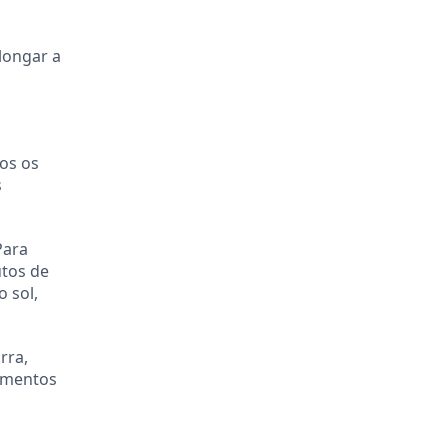
olongar a
dos os
s
Para
utos de
 sol,
rra,
pamentos