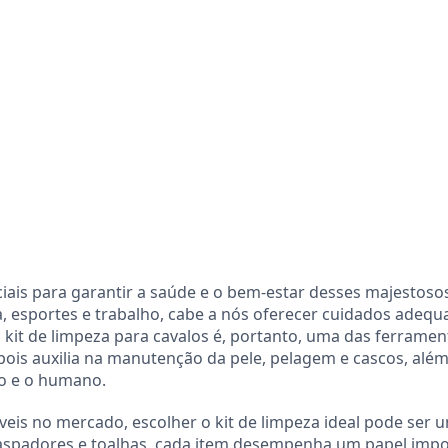
ciais para garantir a saúde e o bem-estar desses majestoso
 esportes e trabalho, cabe a nós oferecer cuidados adequ
kit de limpeza para cavalos é, portanto, uma das ferramen
 pois auxilia na manutenção da pele, pelagem e cascos, alé
lo e o humano.
is no mercado, escolher o kit de limpeza ideal pode ser 
 raspadores e toalhas, cada item desempenha um papel imp