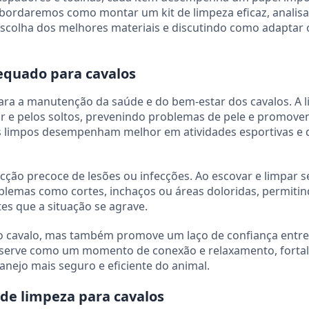
 abordaremos como montar um kit de limpeza eficaz, analis
scolha dos melhores materiais e discutindo como adaptar o
equado para cavalos
ara a manutenção da saúde e do bem-estar dos cavalos. A 
uor e pelos soltos, prevenindo problemas de pele e promov
os limpos desempenham melhor em atividades esportivas e 
cção precoce de lesões ou infecções. Ao escovar e limpar s
roblemas como cortes, inchaços ou áreas doloridas, permiti
es que a situação se agrave.
 o cavalo, mas também promove um laço de confiança entre
alo serve como um momento de conexão e relaxamento, fort
anejo mais seguro e eficiente do animal.
de limpeza para cavalos