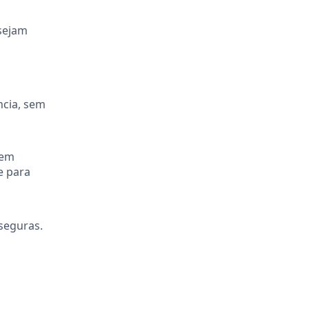
 sejam
ncia, sem
tem
e para
seguras.