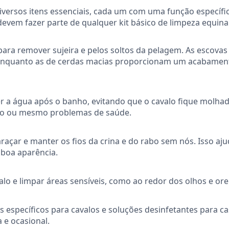
iversos itens essenciais, cada um com uma função específic
evem fazer parte de qualquer kit básico de limpeza equina
para remover sujeira e pelos soltos da pelagem. As escovas
al, enquanto as de cerdas macias proporcionam um acabamen
 a água após o banho, evitando que o cavalo fique molha
to ou mesmo problemas de saúde.
açar e manter os fios da crina e do rabo sem nós. Isso aju
 boa aparência.
lo e limpar áreas sensíveis, como ao redor dos olhos e ore
específicos para cavalos e soluções desinfetantes para c
e ocasional.