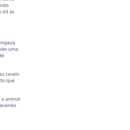
ando
 kit às
limpeza
endo uma
de
eu cavalo
ndo que
 o animal
alecendo