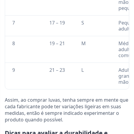
mãos
peque
7
17 – 19
S
Peque
adulto
8
19 – 21
M
Médio
adulto
comu
9
21 – 23
L
Adulto
grand
mão r
Assim, ao comprar luvas, tenha sempre em mente que
cada fabricante pode ter variações ligeiras em suas
medidas, então é sempre indicado experimentar o
produto quando possível.
Dicas para avaliar a durabilidade e